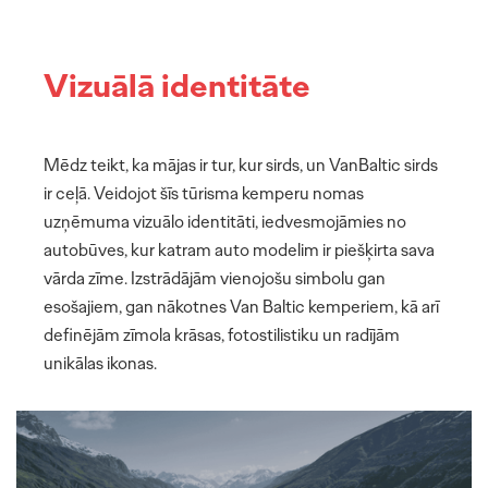
Vizuālā identitāte
Mēdz teikt, ka mājas ir tur, kur sirds, un VanBaltic sirds
ir ceļā. Veidojot šīs tūrisma kemperu nomas
uzņēmuma vizuālo identitāti, iedvesmojāmies no
autobūves, kur katram auto modelim ir piešķirta sava
vārda zīme. Izstrādājām vienojošu simbolu gan
MŪSU DARBI
esošajiem, gan nākotnes Van Baltic kemperiem, kā arī
definējām zīmola krāsas, fotostilistiku un radījām
PAR MUMS
unikālas ikonas.
PAKALPOJUMI
KOMANDA