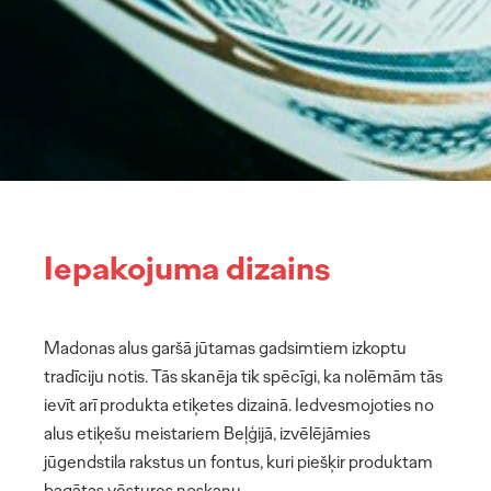
Iepakojuma dizains
Madonas alus garšā jūtamas gadsimtiem izkoptu
tradīciju notis. Tās skanēja tik spēcīgi, ka nolēmām tās
ievīt arī produkta etiķetes dizainā. Iedvesmojoties no
MŪSU DARBI
alus etiķešu meistariem Beļģijā, izvēlējāmies
jūgendstila rakstus un fontus, kuri piešķir produktam
PAR MUMS
bagātas vēstures noskaņu.