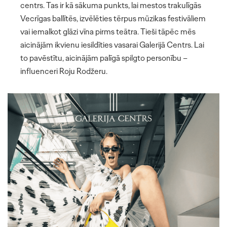
centrs. Tas ir kā sākuma punkts, lai mestos trakulīgās
Vecrīgas ballītēs, izvēlēties tērpus mūzikas festivāliem
vai iemalkot glāzi vīna pirms teātra. Tieši tāpēc mēs
MŪSU DARBI
aicinājām ikvienu iesildīties vasarai Galerijā Centrs. Lai
to pavēstītu, aicinājām palīgā spilgto personību –
PAR MUMS
influenceri Roju Rodžeru.
PAKALPOJUMI
KOMANDA
KONTAKTI
OGILVY PR