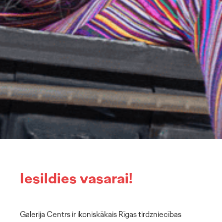
Iesildies vasarai!
Galerija Centrs ir ikoniskākais Rīgas tirdzniecības